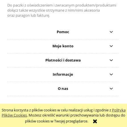
Do paczki z oświadczeniem i zwracanym produktem/produktami
dołącz także
wszystkie otrzymane z nim/nimi akcesoria
oraz
paragon lub fakturę.
Pomoc
Moje konto
Płatności i dostawa
Informacje
O nas
Copyright © 2026 Optical Center Salony Optyczne
Strona korzysta z plików cookies w celu realizacji usług i zgodnie z
Polityką
pokaż pełną wersję strony
Plików Cookies
. Możesz określić warunki przechowywania lub dostępu do
plików cookies w Twojej przeglądarce.
Sklep internetowy Shoper.pl