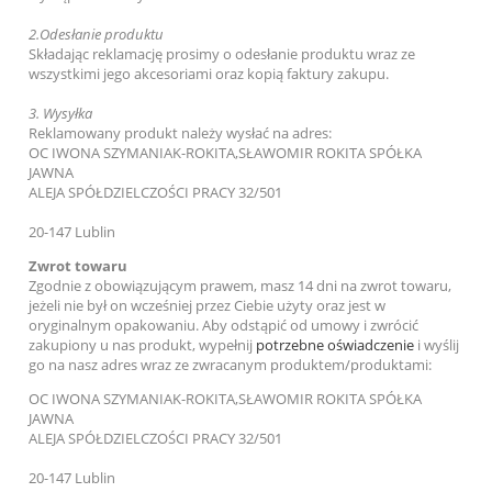
2.
Odesłanie produktu
Składając reklamację prosimy o odesłanie produktu wraz ze
wszystkimi jego akcesoriami oraz kopią faktury zakupu.
3.
Wysyłka
Reklamowany produkt należy wysłać na adres:
OC IWONA SZYMANIAK-ROKITA,SŁAWOMIR ROKITA SPÓŁKA
JAWNA
ALEJA SPÓŁDZIELCZOŚCI PRACY 32/501
20-147 Lublin
Zwrot towaru
Zgodnie z obowiązującym prawem, masz 14 dni na zwrot towaru,
jeżeli nie był on wcześniej przez Ciebie użyty oraz jest w
oryginalnym opakowaniu. Aby odstąpić od umowy i zwrócić
zakupiony u nas produkt, wypełnij
potrzebne oświadczenie
i wyślij
go na nasz adres wraz ze zwracanym produktem/produktami:
OC IWONA SZYMANIAK-ROKITA,SŁAWOMIR ROKITA SPÓŁKA
JAWNA
ALEJA SPÓŁDZIELCZOŚCI PRACY 32/501
20-147 Lublin